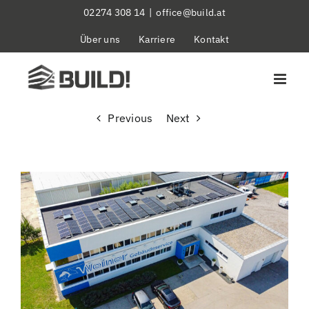
Skip
02274 308 14
|
office@build.at
to
Über uns
Karriere
Kontakt
content
Previous
Next
View
Larger
Image