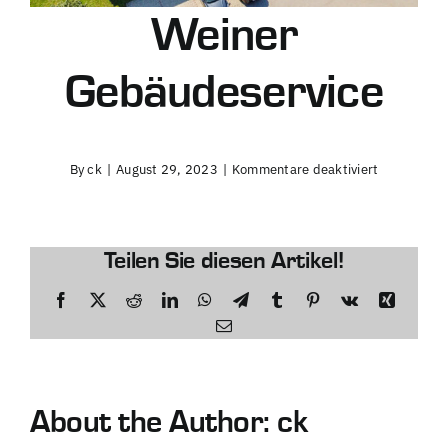
Weiner
Gebäudeservice
für
By
ck
|
August 29, 2023
|
Kommentare deaktiviert
Weiner
Gebäudeser
Teilen Sie diesen Artikel!
Facebook
Twitter
Reddit
LinkedIn
WhatsApp
Telegram
Tumblr
Pinterest
Vk
Xing
Email
About the Author:
ck