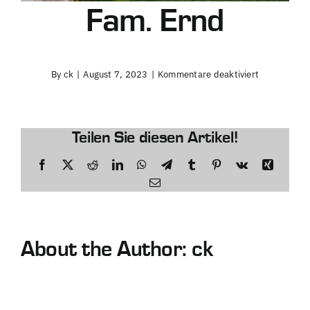
Fam. Ernd
für
By
ck
|
August 7, 2023
|
Kommentare deaktiviert
Fam.
Ernd
Teilen Sie diesen Artikel!
Facebook
Twitter
Reddit
LinkedIn
WhatsApp
Telegram
Tumblr
Pinterest
Vk
Xing
Email
About the Author:
ck