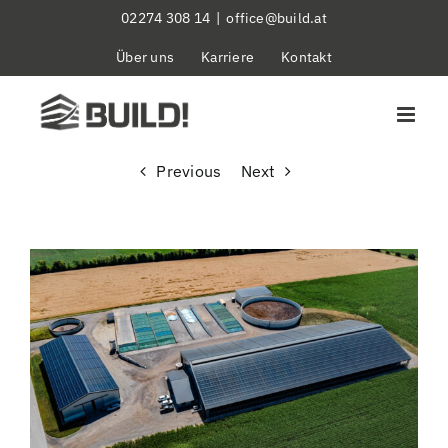
Skip
02274 308 14
|
office@build.at
to
Über uns
Karriere
Kontakt
content
Previous
Next
View
Larger
Image