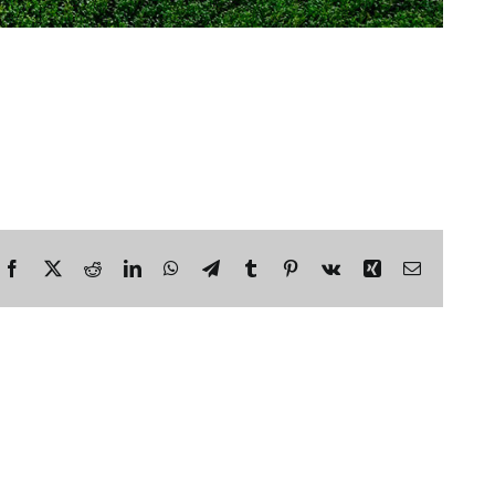
Facebook
Twitter
Reddit
LinkedIn
WhatsApp
Telegram
Tumblr
Pinterest
Vk
Xing
Email